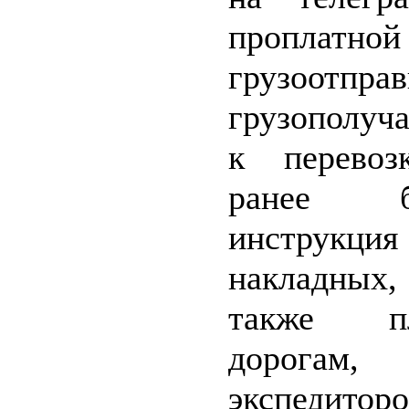
проплатн
грузоотправ
грузополуч
к перевоз
ранее б
инструкци
накладных,
также п
дорога
экспедито