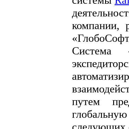
системы
Rai
деятельнос
компании, 
«ГлобоСофт
Система «
экспедит
автоматизир
взаимодейс
путем пре
глобальну
следующих 