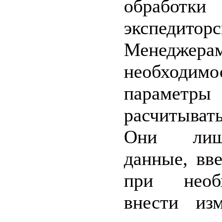
обработ
экспедито
Менед
необходимо
парамет
расчитыват
Они лиш
данные, вв
при необ
внести изм