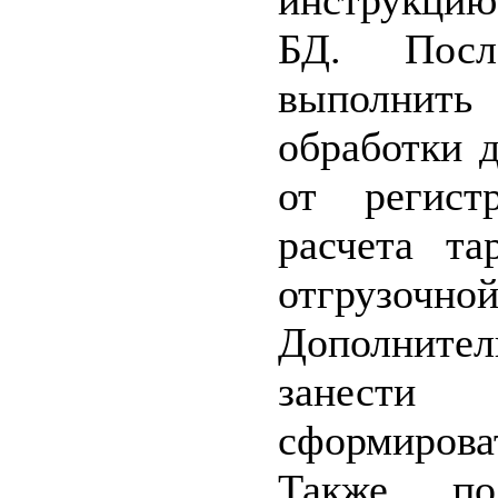
инструкцию
БД. После
выполни
обработки 
от регист
расчета та
отгрузоч
Дополнит
занест
сформироват
Также пол