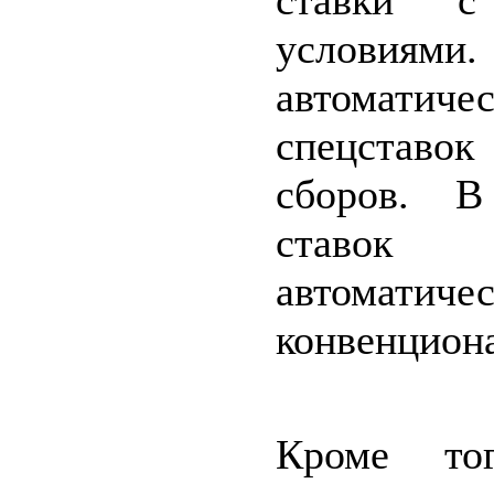
ставки
условия
автомат
спецставок
сборов. В
ставок 
автоматич
конвенциона
Кроме то