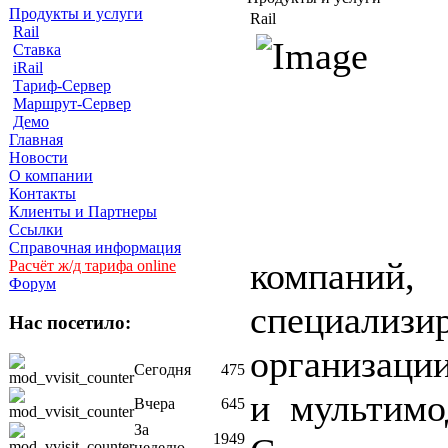
Продукты и услуги
Rail
Rail
Ставка
iRail
Тариф-Сервер
Маршрут-Сервер
Демо
Главная
Новости
О компании
Контакты
Клиенты и Партнеры
Ссылки
Справочная информация
компаний,
Расчёт ж/д тарифа online
Форум
специал
Нас посетило:
организаци
Сегодня
475
и мультимо
Вчера
645
За
1949
неделю