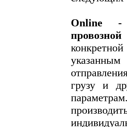
Online -
провозн
конкретно
указан
отправлен
грузу и д
параметра
производ
индивидуа