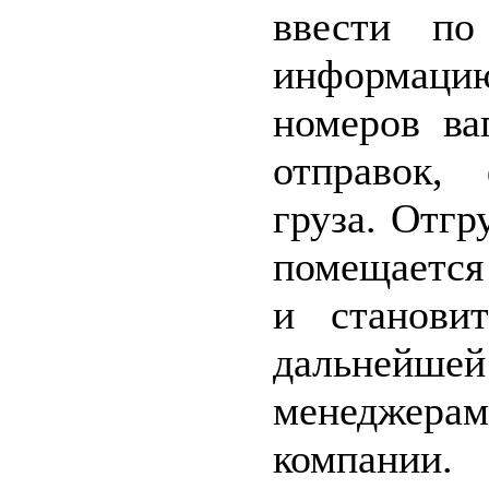
ввести по
информац
номеров ва
отправок, 
груза. Отг
помещается
и станови
дальней
менеджера
компании.