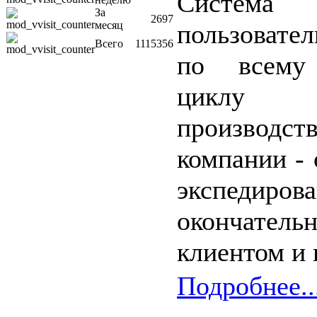
Система
За
2697
месяц
пользоват
Всего
1115356
по всему 
циклу о
производс
компании - 
экспедиро
окончател
клиентом и 
Подробнее..