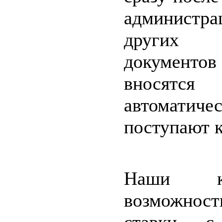
администра
других
документ
вносятс
автоматиче
поступают 
Наши к
возможнос