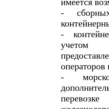
имеется воз
- сборны
контейнерн
- контейн
учетом
предоставл
операторов
- морск
дополните
перев