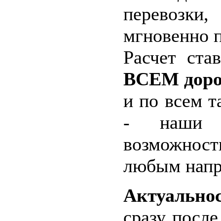
перевозк
мгновенно п
Расчет ста
ВСЕМ доро
и по всем 
- наши 
возможност
любым напр
Актуально
сразу после