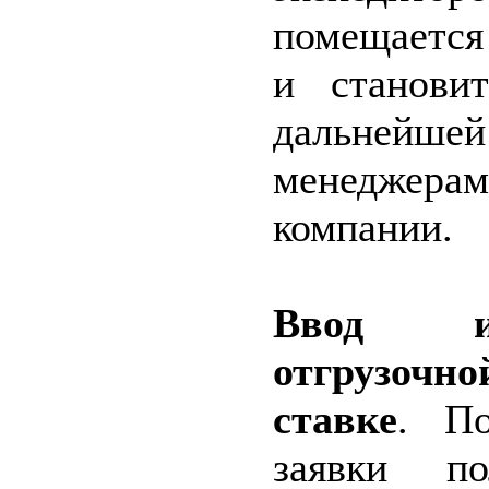
помещается
и станови
дальней
менеджера
компании.
Ввод и
отгрузочн
ставке
. По
заявки по